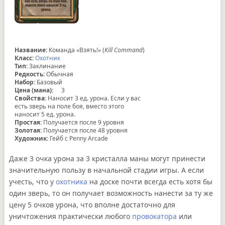
Название:
Команда «Взять!» (
Kill Command
)
Класс:
Охотник
Тип:
Заклинание
Редкость:
Обычная
Набор:
Базовый
Цена (мана):
3
Свойства:
Наносит 3 ед. урона. Если у вас
есть зверь на поле боя, вместо этого
наносит 5 ед. урона.
Простая:
Получается после 9 уровня
Золотая:
Получается после 48 уровня
Художник:
Гейб с Penny Arcade
Даже 3 очка урона за 3 кристалла маны могут принести
значительную пользу в начальной стадии игры. А если
учесть, что у
охотника
на доске почти всегда есть хотя бы
один зверь, то он получает возможность нанести за ту же
цену 5 очков урона, что вполне достаточно для
уничтожения практически любого
провокатора
или