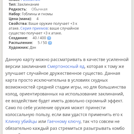
Тип:
Заклинание
Редкость:
Обычная
Набор:
Гоблины и гномы
Цена (мана):
4
Свойства:
Ваше оружие получает +3 к
атаке.
Серия приемов
: ваше случайное
существо получает +3 к атаке.
Создание:
40 / 400
?
Распыление:
5 / 50
?
Художник:
Дэн
Данную карту можно рассматривать в качестве усиленной
версии заклинания
Смертоносный яд
, которая к тому же
улучшает случайное дружественное существо. Данная
карта просто исключительна в условиях скудных
возможностей средней стадии игры, но для большинства
колод, ориентированных на использование заклинаний,
ее воздействие будет иметь довольно скромный эффект.
Само по себе усиление оружия может принести
колоссальную пользу, если вам удастся применить его к
Клинку убийцы
или
Гаечному ключу
, так что совсем не
обязательно каждый раз стремиться разыгрывать комбо