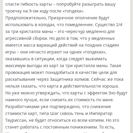
спасти гибкость карты – попробуйте разыграть вашу
троечку на 9-ом ходу после «топдека».
Предположительно, Призрачное ополчение будут
использовать в колодах, что помедленнее. Существо 2/4
за три кристалла маны – это чересчур медленно для
агрессивной сборки. Но дело в том, что у медленных
имеется масса вариаций действий на поздних стадиях
игры – они нечасто играют на одних «топдеках»,
оказавшись в ситуации, когда следует выжимать
максимум выгоды из карт за три кристалла маны. Такая
провокация может понадобиться в качестве цели для
раскапывания через Защитника холмов. Сейчас же пока
нельзя сказать, что карта в действительности хороша.
Но уже можно утверждать, что карты с эффектом Эхо будут
намного лучше, если снизить их стоимость по мане.
Разработчиками уже подтверждено, что снижение
стоимости карт, типа Шаг сквозь тень и Император
Тауриссан, не будет относиться ко всем копиям. Но это
станет работать с постоянным понижением. То есть,