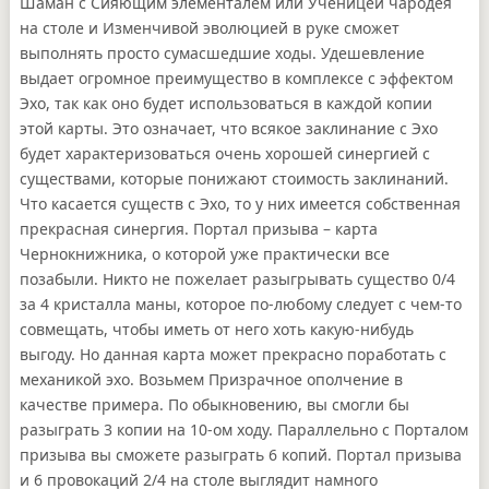
Шаман с Сияющим элементалем или Ученицей чародея
на столе и Изменчивой эволюцией в руке сможет
выполнять просто сумасшедшие ходы. Удешевление
выдает огромное преимущество в комплексе с эффектом
Эхо, так как оно будет использоваться в каждой копии
этой карты. Это означает, что всякое заклинание с Эхо
будет характеризоваться очень хорошей синергией с
существами, которые понижают стоимость заклинаний.
Что касается существ с Эхо, то у них имеется собственная
прекрасная синергия. Портал призыва – карта
Чернокнижника, о которой уже практически все
позабыли. Никто не пожелает разыгрывать существо 0/4
за 4 кристалла маны, которое по-любому следует с чем-то
совмещать, чтобы иметь от него хоть какую-нибудь
выгоду. Но данная карта может прекрасно поработать с
механикой эхо. Возьмем Призрачное ополчение в
качестве примера. По обыкновению, вы смогли бы
разыграть 3 копии на 10-ом ходу. Параллельно с Порталом
призыва вы сможете разыграть 6 копий. Портал призыва
и 6 провокаций 2/4 на столе выглядит намного