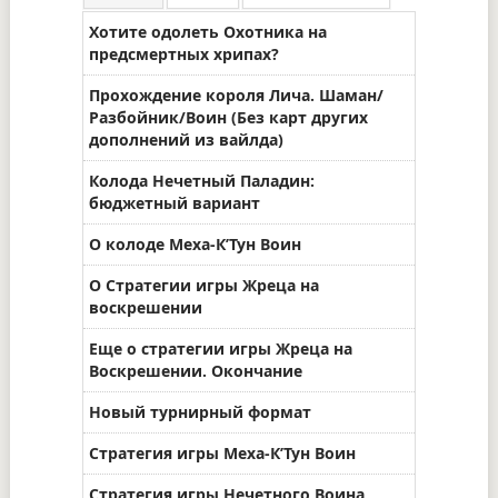
Хотите одолеть Охотника на
предсмертных хрипах?
Прохождение короля Лича. Шаман/
Разбойник/Воин (Без карт других
дополнений из вайлда)
Колода Нечетный Паладин:
бюджетный вариант
О колоде Меха-К’Тун Воин
О Стратегии игры Жреца на
воскрешении
Еще о стратегии игры Жреца на
Воскрешении. Окончание
Новый турнирный формат
Стратегия игры Меха-К’Тун Воин
Стратегия игры Нечетного Воина