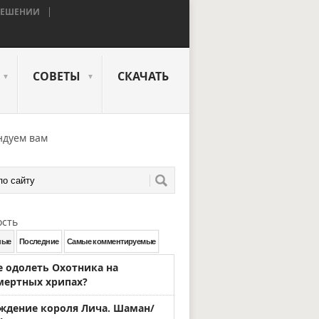
КРЕШЕНИИ
СОВЕТЫ
СКАЧАТЬ
▼
▼
ндуем вам
ость
ные
Последние
Самые комментируемые
е одолеть Охотника на
мертных хрипах?
ждение короля Лича. Шаман/