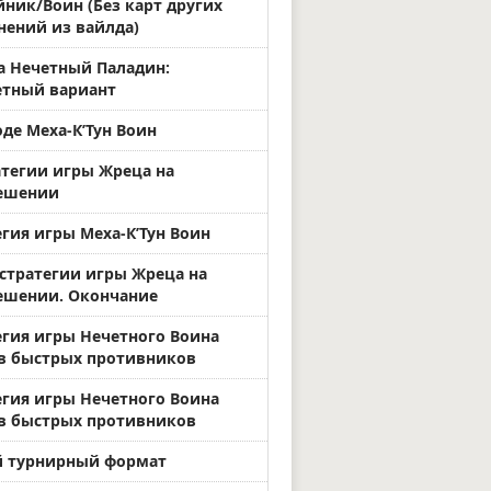
йник/Воин (Без карт других
нений из вайлда)
а Нечетный Паладин:
тный вариант
де Меха-К’Тун Воин
атегии игры Жреца на
ешении
егия игры Меха-К’Тун Воин
 стратегии игры Жреца на
ешении. Окончание
егия игры Нечетного Воина
в быстрых противников
егия игры Нечетного Воина
в быстрых противников
 турнирный формат