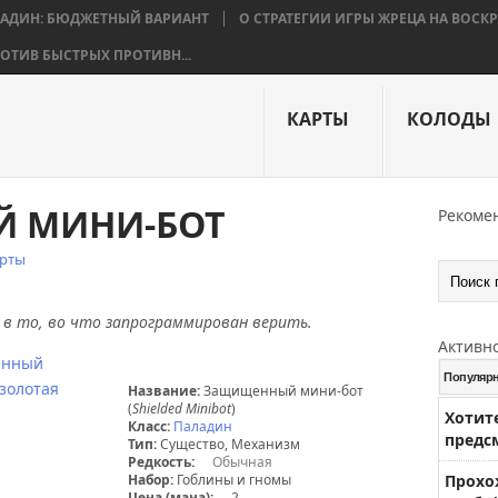
ЛАДИН: БЮДЖЕТНЫЙ ВАРИАНТ
О СТРАТЕГИИ ИГРЫ ЖРЕЦА НА ВОС
ОТИВ БЫСТРЫХ ПРОТИВН...
КАРТЫ
КОЛОДЫ
 МИНИ-БОТ
Рекоме
рты
 в то, во что запрограммирован верить.
Активн
Популяр
Название:
Защищенный мини-бот
(
Shielded Minibot
)
Хотит
Класс:
Паладин
предс
Тип:
Существо, Механизм
Редкость:
Обычная
Набор:
Гоблины и гномы
Прохо
Цена (мана):
2