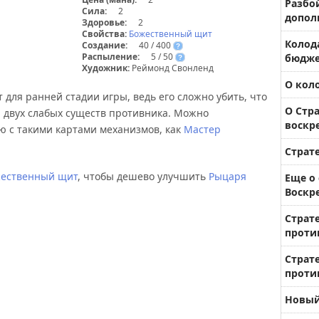
Разбо
Сила:
2
допол
Здоровье:
2
Свойства:
Божественный щит
Колод
Создание:
40 / 400
?
Распыление:
5 / 50
бюдже
?
Художник:
Реймонд Свонленд
О коло
 для ранней стадии игры, ведь его сложно убить, что
О Стр
а двух слабых существ противника. Можно
воскр
ю с такими картами механизмов, как
Мастер
Страт
ественный щит
, чтобы дешево улучшить
Рыцаря
Еще о
Воскр
Страт
проти
Страт
проти
Новый