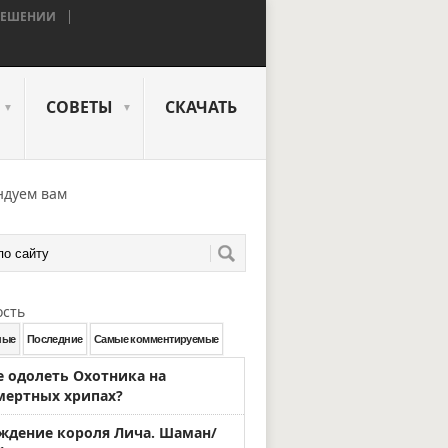
КРЕШЕНИИ
СОВЕТЫ
СКАЧАТЬ
▼
▼
ндуем вам
ость
ные
Последние
Самые комментируемые
е одолеть Охотника на
мертных хрипах?
ждение короля Лича. Шаман/