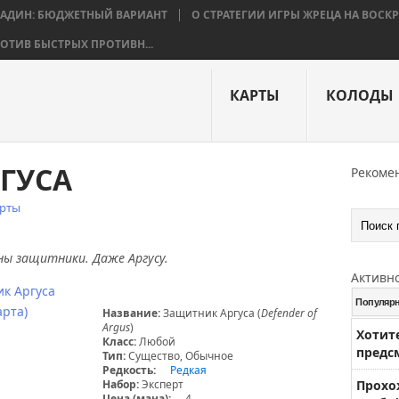
ЛАДИН: БЮДЖЕТНЫЙ ВАРИАНТ
О СТРАТЕГИИ ИГРЫ ЖРЕЦА НА ВОС
ОТИВ БЫСТРЫХ ПРОТИВН...
КАРТЫ
КОЛОДЫ
ГУСА
Рекоме
рты
ны защитники. Даже Аргусу.
Активн
Популяр
Название:
Защитник Аргуса (
Defender of
Argus
)
Хотит
Класс:
Любой
предс
Тип:
Существо, Обычное
Редкость:
Редкая
Набор:
Эксперт
Прохо
Цена (мана):
4