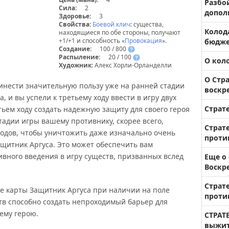
Разбо
Сила:
2
допол
Здоровье:
3
Свойства:
Боевой клич
: существа,
Колод
находящиеся по обе стороны, получают
+1/+1 и способность «
Провокация
».
бюдже
Создание:
100 / 800
?
Распыление:
20 / 100
?
О коло
Художник:
Алекс Хорли-Орланделли
О Стр
инести значительную пользу уже на ранней стадии
воскр
а, и вы успели к третьему ходу ввести в игру двух
Страт
тьем ходу создать надежную защиту для своего героя
тадии игры вашему противнику, скорее всего,
Страт
ходов, чтобы уничтожить даже изначально очень
проти
ащитник Аргуса. Это может обеспечить вам
вного введения в игру существ, призванных вслед
Еще о
Воскр
Страт
е карты Защитник Аргуса при наличии на поле
проти
тв способно создать непроходимый барьер для
ему герою.
СТРАТ
выжит