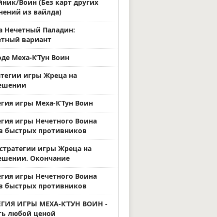
йник/Воин (Без карт других
нений из вайлда)
а Нечетный Паладин:
тный вариант
де Меха-К’Тун Воин
атегии игры Жреца на
ешении
егия игры Меха-К’Тун Воин
егия игры Нечетного Воина
в быстрых противников
 стратегии игры Жреца на
ешении. Окончание
егия игры Нечетного Воина
в быстрых противников
ЕГИЯ ИГРЫ МЕХА-К’ТУН ВОИН -
ь любой ценой